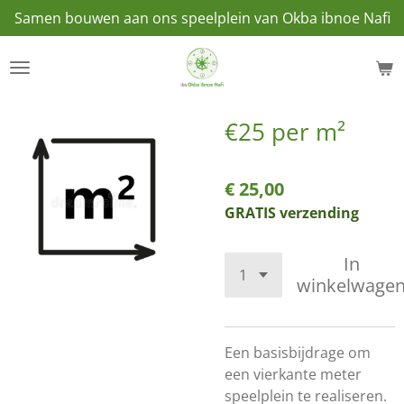
Samen bouwen aan ons speelplein van Okba ibnoe Nafi
Ga
direct
naar
de
hoofdinhoud
€25 per m²
€ 25,00
GRATIS verzending
In
winkelwage
Een basisbijdrage om
een vierkante meter
speelplein te realiseren.